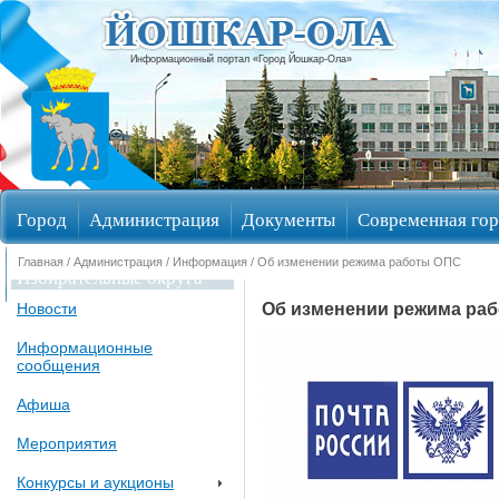
Информационный портал «Город Йошкар-Ола»
Город
Администрация
Документы
Современная гор
Главная
/
Администрация
/
Информация
/ Об изменении режима работы ОПС
Избирательные округа
Об изменении режима ра
Новости
Информационные
сообщения
Афиша
Мероприятия
Конкурсы и аукционы