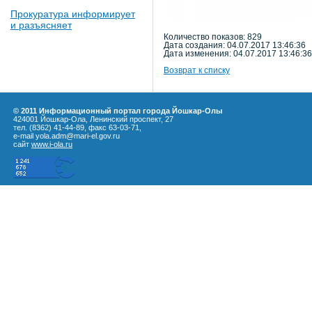
Прокуратура информирует
и разъясняет
Количество показов: 829
Дата создания: 04.07.2017 13:46:36
Дата изменения: 04.07.2017 13:46:36
Возврат к списку
© 2011 Информационный портал города Йошкар-Олы
424001 Йошкар-Ола, Ленинский проспект, 27
тел. (8362) 41-44-89, факс 63-03-71,
e-mail yola.adm@mari-el.gov.ru
сайт
www.i-ola.ru