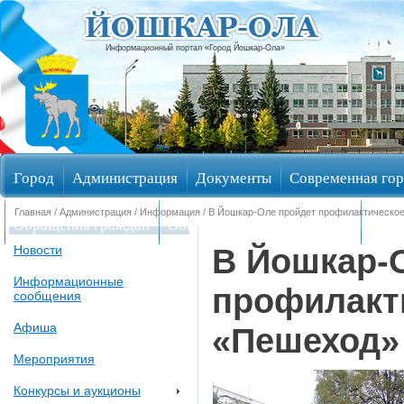
Информационный портал «Город Йошкар-Ола»
Город
Администрация
Документы
Современная гор
Главная
/
Администрация
/
Информация
/ В Йошкар-Оле пройдет профилактическо
Обращения граждан
Общественные обсуждения
Изби
В Йошкар-
Новости
Информационные
профилакт
сообщения
Афиша
«Пешеход»
Мероприятия
Конкурсы и аукционы