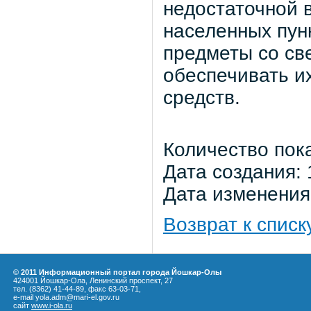
недостаточной 
населенных пун
предметы со с
обеспечивать и
средств.
Количество пок
Дата создания: 
Дата изменения:
Возврат к списк
© 2011 Информационный портал города Йошкар-Олы
424001 Йошкар-Ола, Ленинский проспект, 27
тел. (8362) 41-44-89, факс 63-03-71,
e-mail yola.adm@mari-el.gov.ru
сайт
www.i-ola.ru