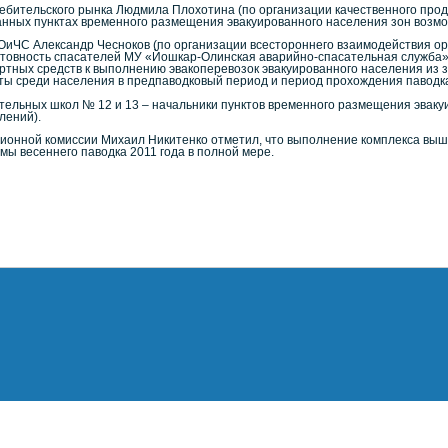
требительского рынка Людмила Плохотина (по организации качественного пр
анных пунктах временного размещения эвакуированного населения зон возмо
ОиЧС Александр Чесноков (по организации всестороннего взаимодействия ор
товность спасателей МУ «Йошкар-Олинская аварийно-спасательная служба» 
ортных средств к выполнению эвакоперевозок эвакуированного населения из 
ы среди населения в предпаводковый период и период прохождения паводка
тельных школ № 12 и 13 – начальники пунктов временного размещения эваку
лений).
ионной комиссии Михаил Никитенко отметил, что выполнение комплекса выш
ы весеннего паводка 2011 года в полной мере.