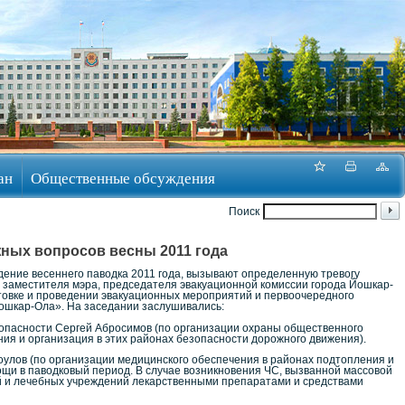
ан
Общественные обсуждения
Поиск
ных вопросов весны 2011 года
ение весеннего паводка 2011 года, вызывают определенную тревогу
 заместителя мэра, председателя эвакуационной комиссии города Йошкар-
товке и проведении эвакуационных мероприятий и первоочередного
Йошкар-Ола». На заседании заслушивались:
зопасности Сергей Абросимов (по организации охраны общественного
ия и организация в этих районах безопасности дорожного движения).
оулов (по организации медицинского обеспечения в районах подтопления и
ощи в паводковый период. В случае возникновения ЧС, вызванной массовой
 и лечебных учреждений лекарственными препаратами и средствами