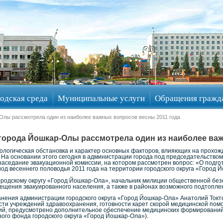
одская среда
Муниципальные услуги
Обращения гражд
Олы рассмотрела один из наиболее важных вопросов весны 2011 года
города Йошкар-Олы рассмотрела один из наиболее важ
огическая обстановка и характер основных факторов, влияющих на прохожд
На основании этого сегодня в администрации города под председательством
аседание эвакуационной комиссии, на котором рассмотрен вопрос: «О подго
од весеннего половодья 2011 года на территории городского округа «Город 
городскому округу «Город Йошкар-Ола», начальник милиции общественной бе
ещения эвакуированного населения, а также в районах возможного подтоплен
анения администрации городского округа «Город Йошкар-Ола» Анатолий Токт
сти учреждений здравоохранения, готовности карет скорой медицинской пом
й, предусмотрено дополнительное обеспечение медицинских формирований
ого фонда городского округа «Город Йошкар-Ола»).