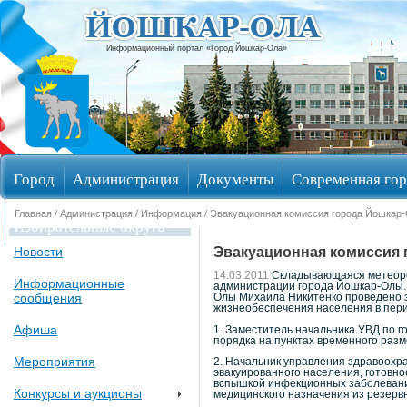
Информационный портал «Город Йошкар-Ола»
Город
Администрация
Документы
Современная гор
Главная
/
Администрация
/
Информация
/ Эвакуационная комиссия города Йошкар-
Избирательные округа
Эвакуационная комиссия 
Новости
14.03.2011
Складывающаяся метеорол
Информационные
администрации города Йошкар-Олы. 
сообщения
Олы Михаила Никитенко проведено з
жизнеобеспечения населения в пери
Афиша
1. Заместитель начальника УВД по 
порядка на пунктах временного разм
Мероприятия
2. Начальник управления здравоохр
эвакуированного населения, готовно
вспышкой инфекционных заболевани
Конкурсы и аукционы
медицинского назначения из резервн