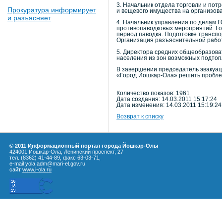
3. Начальник отдела торговли и по
Прокуратура информирует
и вещевого имущества на организов
и разъясняет
4. Начальник управления по делам Г
противопаводковых мероприятий. Го
период паводка. Подготовке трансп
Организация разъяснительной работ
5. Директора средних общеобразова
населения из зон возможных подтоп
В завершении председатель эвакуац
«Город Йошкар-Ола» решить проблем
Количество показов: 1961
Дата создания: 14.03.2011 15:17:24
Дата изменения: 14.03.2011 15:19:24
Возврат к списку
© 2011 Информационный портал города Йошкар-Олы
424001 Йошкар-Ола, Ленинский проспект, 27
тел. (8362) 41-44-89, факс 63-03-71,
e-mail yola.adm@mari-el.gov.ru
сайт
www.i-ola.ru