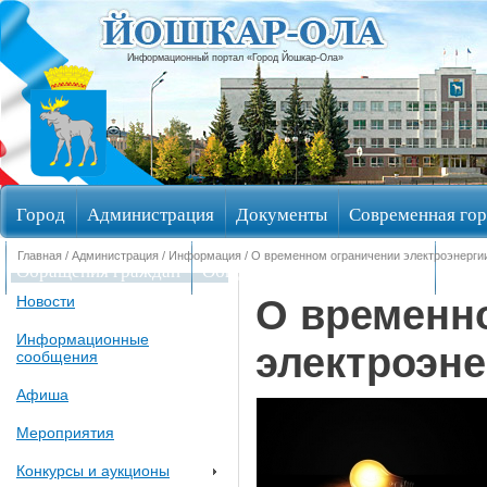
Информационный портал «Город Йошкар-Ола»
Город
Администрация
Документы
Современная гор
Главная
/
Администрация
/
Информация
/ О временном ограничении электроэнерги
Обращения граждан
Общественные обсуждения
Изби
О временн
Новости
Информационные
электроэне
сообщения
Афиша
Мероприятия
Конкурсы и аукционы