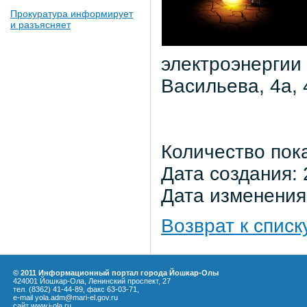
Прокуратура информирует
и разъясняет
электроэнергии
Васильева, 4а, 
Количество пок
Дата создания: 
Дата изменения:
Возврат к списк
© 2011 Информационный портал города Йошкар-Олы
424001 Йошкар-Ола, Ленинский проспект, 27
тел. (8362) 41-44-89, факс 63-03-71,
e-mail yola.adm@mari-el.gov.ru
сайт
www.i-ola.ru