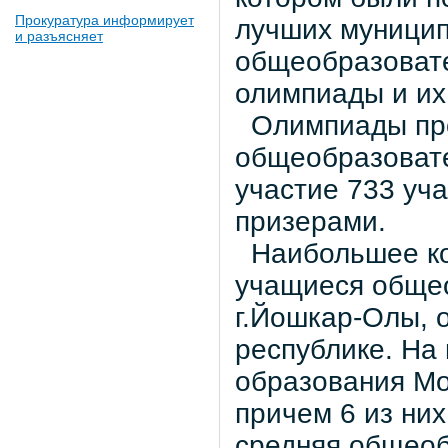
Прокуратура информирует
лучших муницип
и разъясняет
общеобразоват
олимпиады и их
Олимпиады про
общеобразовате
участие 733 уча
призерами.
Наибольшее кол
учащиеся обще
г.Йошкар-Олы, 
республике. На
образования Мо
причем 6 из ни
средняя общеоб