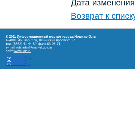
Дата изменения:
Возврат к списк
© 2011 Информационный портал города Йошкар-Олы
424001 Йошкар-Ола, Ленинский проспект, 27
тел. (8362) 41-44-89, факс 63-03-71,
e-mail yola.adm@mari-el.gov.ru
сайт
www.i-ola.ru