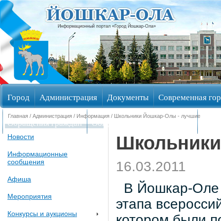
Информационный портал «Город Йошкар-Ола»
Город
Администрация
Документы
Современная гор
Главная
/
Администрация
/
Информация
/ Школьники Йошкар-Олы - лучшие
Обращения граждан
Общественные обсуждения
Изби
Школьники
Новости
Информационные
сообщения
16.03.2011
Афиша
В Йошкар-Оле с
Мероприятия
этапа всеросси
Конкурсы и аукционы
котором были п