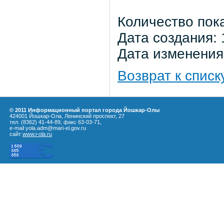
Количество пок
Дата создания: 
Дата изменения:
Возврат к списк
© 2011 Информационный портал города Йошкар-Олы
424001 Йошкар-Ола, Ленинский проспект, 27
тел. (8362) 41-44-89, факс 63-03-71,
e-mail yola.adm@mari-el.gov.ru
сайт
www.i-ola.ru