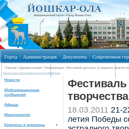
Информационный портал «Город Йошкар-Ола»
Город
Администрация
Документы
Современная гор
Главная
/
Администрация
/
Информация
/ Фестиваль детского эстрадного творчест
Обращения граждан
Общественные обсуждения
Изби
Фестиваль 
Новости
Информационные
творчества
сообщения
Афиша
18.03.2011
21-2
Мероприятия
летия Победы с
Конкурсы и аукционы
эстрадного тво