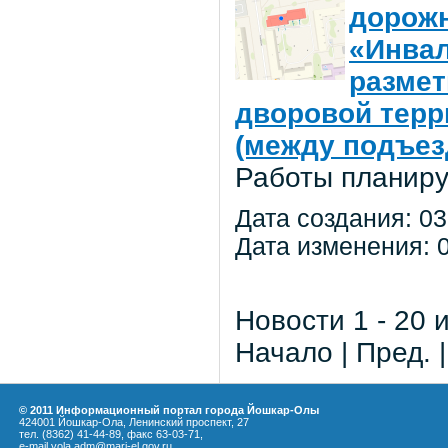
дорожн
«Инвал
размет
дворовой терр
(между подъез
Работы планиру
Дата создания: 03
Дата изменения: 0
Новости 1 - 20 
Начало | Пред. 
© 2011 Информационный портал города Йошкар-Олы
424001 Йошкар-Ола, Ленинский проспект, 27
тел. (8362) 41-44-89, факс 63-03-71,
e-mail yola.adm@mari-el.gov.ru