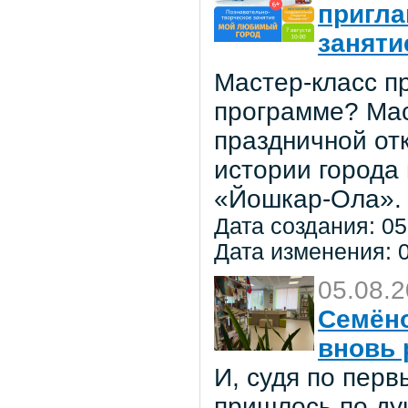
пригла
заняти
Мастер-класс пр
программе? Мас
праздничной от
истории города
«Йошкар-Ола».
Дата создания: 05
Дата изменения: 0
05.08.
Семёно
вновь 
И, судя по пер
пришлось по ду