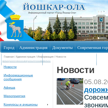
Информационный портал «Город Йошкар-Ола»
Город
Администрация
Документы
Современная гор
Главная
/
Администрация
/
Информация
/ Новости
Обращения граждан
Общественные обсуждения
Изби
Новости
Новости
Информационные
сообщения
05.08.
Афиша
дорож
Совсем
Мероприятия
звонки
Конкурсы и аукционы