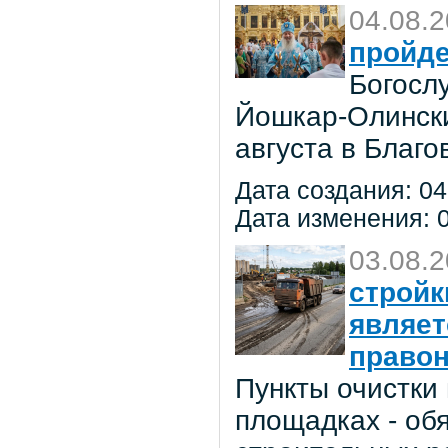
04.08.
пройде
Богосл
Йошкар-Олински
августа в Благ
Дата создания: 04
Дата изменения: 0
03.08.
стройк
являе
право
Пункты очистки
площадках - об