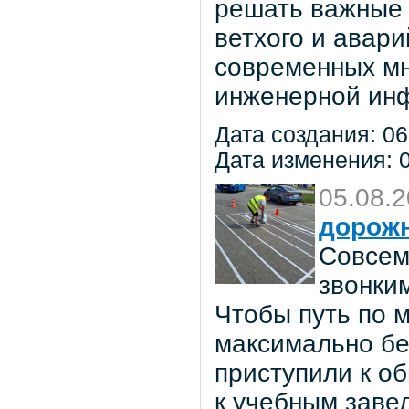
решать важные 
ветхого и авар
современных мн
инженерной инф
Дата создания: 06
Дата изменения: 0
05.08.
дорож
Совсем
звонки
Чтобы путь по 
максимально бе
приступили к о
к учебным заве