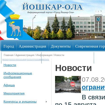
Информационный портал «Город Йошкар-Ола»
Город
Администрация
Документы
Современная гор
Главная
/
Администрация
/
Информация
/ Новости
Обращения граждан
Общественные обсуждения
Изби
Новости
Новости
Информационные
сообщения
07.08.
Афиша
ограни
Мероприятия
В связи
Конкурсы и аукционы
по 15 августа