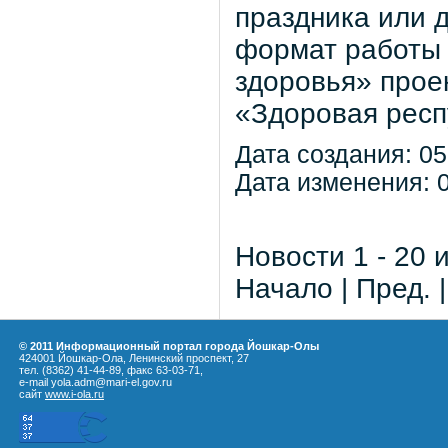
праздника или 
формат работы 
здоровья» прое
«Здоровая респ
Дата создания: 05
Дата изменения: 0
Новости 1 - 20 
Начало | Пред. 
© 2011 Информационный портал города Йошкар-Олы
424001 Йошкар-Ола, Ленинский проспект, 27
тел. (8362) 41-44-89, факс 63-03-71,
e-mail yola.adm@mari-el.gov.ru
сайт
www.i-ola.ru