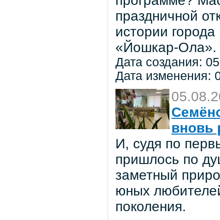
программе? Мас
праздничной от
истории города
«Йошкар-Ола».
Дата создания: 05
Дата изменения: 0
05.08.
Семёно
вновь 
И, судя по пер
пришлось по ду
заметный приро
юных любителей 
поколения.