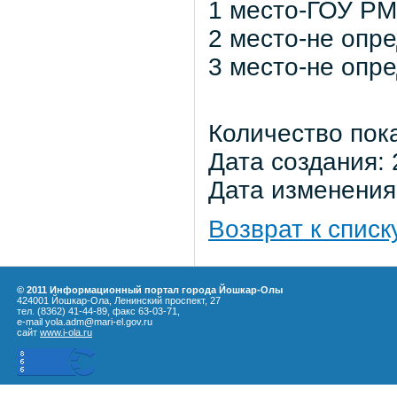
1 место-ГОУ РМ
2 место-не опр
3 место-не опр
Количество пок
Дата создания: 
Дата изменения:
Возврат к списк
© 2011 Информационный портал города Йошкар-Олы
424001 Йошкар-Ола, Ленинский проспект, 27
тел. (8362) 41-44-89, факс 63-03-71,
e-mail yola.adm@mari-el.gov.ru
сайт
www.i-ola.ru