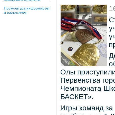
1
Прокуратура информирует
и разъясняет
С
у
у
п
Д
о
Олы приступили
Первенства гор
Чемпионата Шко
БАСКЕТ».
Игры команд за 