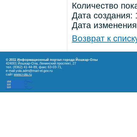
Количество пок
Дата создания: 
Дата изменения:
Возврат к списк
© 2011 Информационный портал города Йошкар-Олы
424001 Йошкар-Ола, Ленинский проспект, 27
тел. (8362) 41-44-89, факс 63-03-71,
e-mail yola.adm@mari-el.gov.ru
сайт
www.i-ola.ru