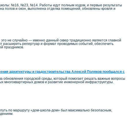
школы: №16, №23, №14. Работы идут полным ходом, и первые результаты
на полов и окон, выполнена отделка помещений, обновлены кровля и
 это не случайно — именно данный сквер традиционно является главной
т расширить репертуар и формат проводимых событий, обеспечить
ей праздников.
ения архитектуры и градостроительства Алексей Поляков пообщался с
ма обновления городской среды, который помогает решать важные вопросы
ных многоквартирных домов и развитие инженерной инфраструктуры.
ы путь по маршруту «дом-школа-дом» был максимально безопасным,
едениям.