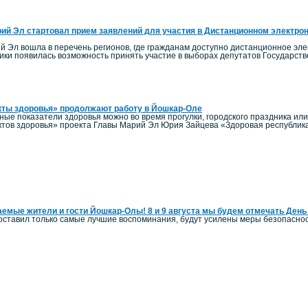
ий Эл стартовал прием заявлений для участия в Дистанционном электро
й Эл вошла в перечень регионов, где гражданам доступно дистанционное элек
ики появилась возможность принять участие в выборах депутатов Государст
кты здоровья» продолжают работу в Йошкар-Оле
ные показатели здоровья можно во время прогулки, городского праздника ил
тов здоровья» проекта Главы Марий Эл Юрия Зайцева «Здоровая республик
емые жители и гости Йошкар-Олы! 8 и 9 августа мы будем отмечать День
оставил только самые лучшие воспоминания, будут усилены меры безопаснос