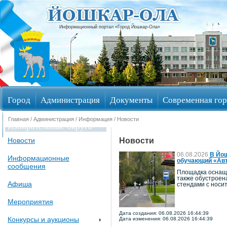
Информационный портал «Город Йошкар-Ола»
Город
Администрация
Документы
Современная гор
Главная
/
Администрация
/
Информация
/ Новости
Избирательные округа
Новости
Новости
06.08.2026
В Йош
Информационные
обучающий «Авт
сообщения
Площадка оснаще
также обустроен
Афиша
стендами с носи
Мероприятия
Дата создания: 06.08.2026 16:44:39
Конкурсы и аукционы
Дата изменения: 06.08.2026 16:44:39