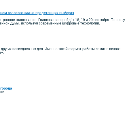
нном голосовании на предстоящих выборах
тронное голосование. Голосование пройдёт 18, 19 и 20 сентября. Теперь у
венной Думы, используя современные цифровые технологии.
и других повседневных дел. Именно такой формат работы лежит в основе
а».
 города
ти.