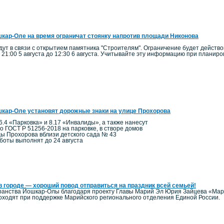
кар-Оле на время ограничат стоянку напротив площади Никонова
ут в связи с открытием памятника "Строителям". Ограничение будет действо
 21:00 5 августа до 12:30 6 августа. Учитывайте эту информацию при планир
кар-Оле установят дорожные знаки на улице Прохорова
6.4 «Парковка» и 8.17 «Инвалиды», а также нанесут
по ГОСТ Р 51256-2018 на парковке, в створе домов
цы Прохорова вблизи детского сада № 43
боты выполнят до 24 августа
в городе — хороший повод отправиться на праздник всей семьей!
ранства Йошкар-Олы благодаря проекту Главы Марий Эл Юрия Зайцева «Мари
ходят при поддержке Марийского регионального отделения Единой России.