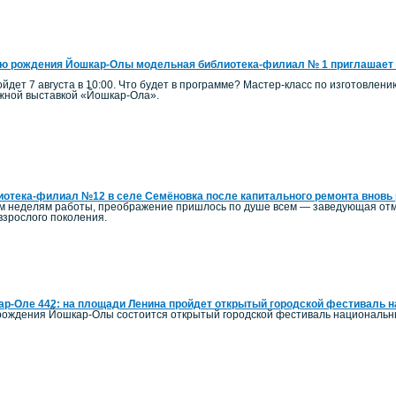
ю рождения Йошкар-Олы модельная библиотека-филиал № 1 приглашает 
йдет 7 августа в 10:00. Что будет в программе? Мастер-класс по изготовлен
ижной выставкой «Йошкар-Ола».
отека-филиал №12 в селе Семёновка после капитального ремонта вновь 
ым неделям работы, преображение пришлось по душе всем — заведующая отм
 взрослого поколения.
р-Оле 442: на площади Ленина пройдет открытый городской фестиваль 
ь рождения Йошкар-Олы состоится открытый городской фестиваль национальн