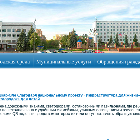
одская среда
Муниципальные услуги
Обращения гражд
кар-Оле благодаря национальному проекту «Инфраструктура для жизни»
огородок» для детей
на дорожными знаками, светофорами, остановочными павильонами, где ребят
а пешеходная зона с удобными скамейками, уличным освещением и озелен
телями QR-кодов, посредством которых жители могут оставлять обратную связ