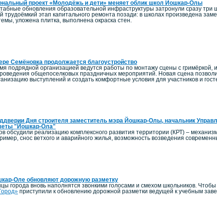
ональный проект «Молодёжь и дети» меняет облик школ Йошкар-Олы
штабные обновления образовательной инфраструктуры затронули сразу три 
й трудоёмкий этап капитального ремонта позади: в школах произведена заме
емы, уложена плитка, выполнена окраска стен.
ере Семёновка продолжается благоустройство
мя подрядной организацией ведутся работы по монтажу сцены с гримёркой, и
роведения общепоселковых праздничных мероприятий. Новая сцена позволи
ганизацию выступлений и создать комфортные условия для участников и гост
ддверии Дня строителя заместитель мэра Йошкар-Олы, начальник Управл
зеты "Йошкар-Ола"
ов обсудили реализацию комплексного развития территории (КРТ) – механиз
пример, снос ветхого и аварийного жилья, возможность возведения современ
шкар-Оле обновляют дорожную разметку
ицы города вновь наполнятся звонкими голосами и смехом школьников. Чтоб
Город»
приступили к обновлению дорожной разметки ведущей к учебным зав