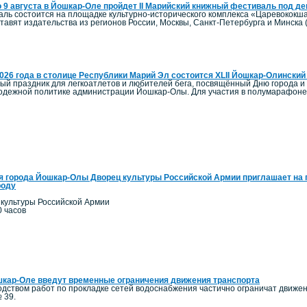
о 9 августа в Йошкар-Оле пройдет II Марийский книжный фестиваль под д
ль состоится на площадке культурно-исторического комплекса «Царевококша
авят издательства из регионов России, Москвы, Санкт-Петербурга и Минска 
2026 года в столице Республики Марий Эл состоится XLII Йошкар-Олинск
ый праздник для легкоатлетов и любителей бега, посвящённый Дню города и
олодежной политике администрации Йошкар-Олы. Для участия в полумарафоне 
я города Йошкар-Олы Дворец культуры Российской Армии приглашает на 
роду
 культуры Российской Армии
0 часов
кар-Оле введут временные ограничения движения транспорта
одством работ по прокладке сетей водоснабжения частично ограничат движение
 39.