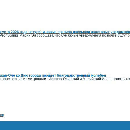
вгуста 2026 года вступили новые правила рассылки налоговых уведомле
Республике Марий Эл сообщает, что бумажные уведомления по почте будут от
кар-Оле ко Дню города пройдет благодарственный молебен
оторое возглавит митрополит Йошкар-Олинский и Марийский Иоанн, состоитс
ец