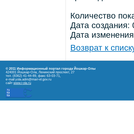
Количество пок
Дата создания: 
Дата изменения:
Возврат к списк
© 2011 Информационный портал города Йошкар-Олы
424001 Йошкар-Ола, Ленинский проспект, 27
тел. (8362) 41-44-89, факс 63-03-71,
e-mail yola.adm@mari-el.gov.ru
сайт
www.i-ola.ru