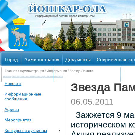
Информационный портал «Город Йошкар-Ола»
Город
Администрация
Документы
Современная гор
Главная
/
Администрация
/
Информация
/ Звезда Памяти
Обращения граждан
Общественные обсуждения
Изби
Звезда Па
Новости
Информационные
сообщения
06.05.2011
Афиша
Зажжется 9 мая 
Мероприятия
историческом к
Конкурсы и аукционы
Акция реализуе