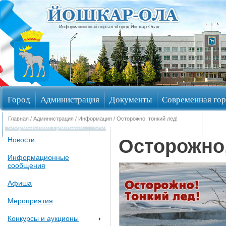
Информационный портал «Город Йошкар-Ола»
Город
Администрация
Документы
Современная гор
Главная
/
Администрация
/
Информация
/ Осторожно, тонкий лед!
Обращения граждан
Общественные обсуждения
Изби
Осторожно,
Новости
Информационные
сообщения
Афиша
Мероприятия
Конкурсы и аукционы