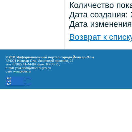
Количество пок
Дата создания: 
Дата изменения:
Возврат к списк
© 2011 Информационный портал города Йошкар-Олы
424001 Йошкар-Ола, Ленинский проспект, 27
тел. (8362) 41-44-89, факс 63-03-71,
e-mail yola.adm@mari-el.gov.ru
сайт
www.i-ola.ru