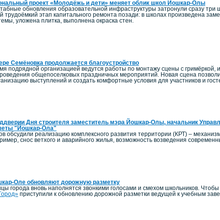
ональный проект «Молодёжь и дети» меняет облик школ Йошкар-Олы
штабные обновления образовательной инфраструктуры затронули сразу три 
й трудоёмкий этап капитального ремонта позади: в школах произведена заме
емы, уложена плитка, выполнена окраска стен.
ере Семёновка продолжается благоустройство
мя подрядной организацией ведутся работы по монтажу сцены с гримёркой, и
роведения общепоселковых праздничных мероприятий. Новая сцена позволи
ганизацию выступлений и создать комфортные условия для участников и гост
ддверии Дня строителя заместитель мэра Йошкар-Олы, начальник Управл
зеты "Йошкар-Ола"
ов обсудили реализацию комплексного развития территории (КРТ) – механиз
пример, снос ветхого и аварийного жилья, возможность возведения современ
шкар-Оле обновляют дорожную разметку
ицы города вновь наполнятся звонкими голосами и смехом школьников. Чтоб
Город»
приступили к обновлению дорожной разметки ведущей к учебным зав