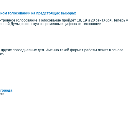
нном голосовании на предстоящих выборах
тронное голосование. Голосование пройдёт 18, 19 и 20 сентября. Теперь у
венной Думы, используя современные цифровые технологии.
и других повседневных дел. Именно такой формат работы лежит в основе
а».
 города
ти.