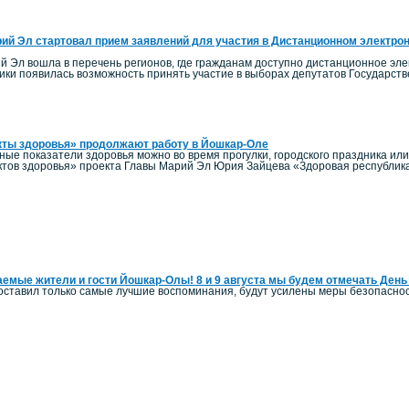
ий Эл стартовал прием заявлений для участия в Дистанционном электро
й Эл вошла в перечень регионов, где гражданам доступно дистанционное элек
ики появилась возможность принять участие в выборах депутатов Государст
кты здоровья» продолжают работу в Йошкар-Оле
ные показатели здоровья можно во время прогулки, городского праздника ил
тов здоровья» проекта Главы Марий Эл Юрия Зайцева «Здоровая республик
емые жители и гости Йошкар-Олы! 8 и 9 августа мы будем отмечать День
оставил только самые лучшие воспоминания, будут усилены меры безопаснос