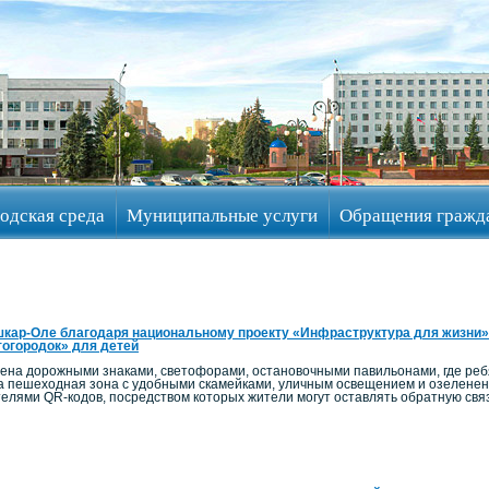
одская среда
Муниципальные услуги
Обращения гражд
кар-Оле благодаря национальному проекту «Инфраструктура для жизни»
огородок» для детей
на дорожными знаками, светофорами, остановочными павильонами, где ребят
а пешеходная зона с удобными скамейками, уличным освещением и озелен
телями QR-кодов, посредством которых жители могут оставлять обратную связ