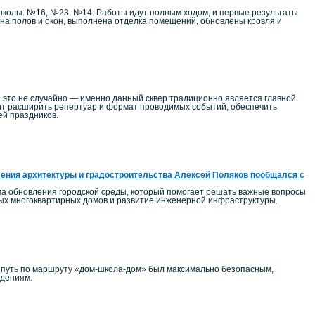
школы: №16, №23, №14. Работы идут полным ходом, и первые результаты
на полов и окон, выполнена отделка помещений, обновлены кровля и
 это не случайно — именно данный сквер традиционно является главной
т расширить репертуар и формат проводимых событий, обеспечить
ей праздников.
ения архитектуры и градостроительства Алексей Поляков пообщался с
ма обновления городской среды, который помогает решать важные вопросы
ных многоквартирных домов и развитие инженерной инфраструктуры.
ы путь по маршруту «дом-школа-дом» был максимально безопасным,
едениям.