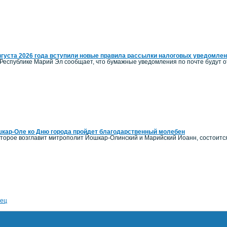
вгуста 2026 года вступили новые правила рассылки налоговых уведомле
Республике Марий Эл сообщает, что бумажные уведомления по почте будут от
кар-Оле ко Дню города пройдет благодарственный молебен
оторое возглавит митрополит Йошкар-Олинский и Марийский Иоанн, состоитс
ец