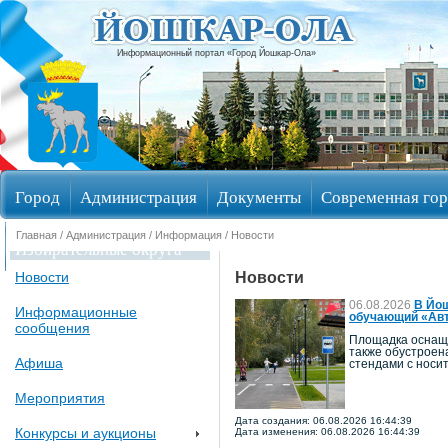
Информационный портал «Город Йошкар-Ола»
Город
Администрация
Документы
Современная гор
Главная
/
Администрация
/
Информация
/ Новости
Избирательные округа
Новости
Новости
06.08.2026
В Йош
Информационные
обучающий «Авт
сообщения
Площадка оснаще
также обустроен
Афиша
стендами с носи
Мероприятия
Дата создания: 06.08.2026 16:44:39
Конкурсы и аукционы
Дата изменения: 06.08.2026 16:44:39