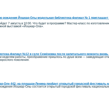
ю рождения Йошкар-Олы модельная библиотека-филиал № 1 приглашает 
йдет 7 августа в 10:00. Что будет в программе? Мастер-класс по изготовлен
ижной выставкой «Йошкар-Ола».
отека-филиал №12 в селе Семёновка после капитального ремонта вновь 
ым неделям работы, преображение пришлось по душе всем — заведующая отм
 взрослого поколения.
р-Оле 442: на площади Ленина пройдет открытый городской фестиваль 
ь рождения Йошкар-Олы состоится открытый городской фестиваль национальн