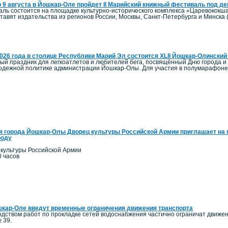
о 9 августа в Йошкар-Оле пройдет II Марийский книжный фестиваль под д
ль состоится на площадке культурно-исторического комплекса «Царевококша
авят издательства из регионов России, Москвы, Санкт-Петербурга и Минска 
2026 года в столице Республики Марий Эл состоится XLII Йошкар-Олинск
ый праздник для легкоатлетов и любителей бега, посвящённый Дню города и
олодежной политике администрации Йошкар-Олы. Для участия в полумарафоне 
я города Йошкар-Олы Дворец культуры Российской Армии приглашает на 
роду
 культуры Российской Армии
0 часов
кар-Оле введут временные ограничения движения транспорта
одством работ по прокладке сетей водоснабжения частично ограничат движение
 39.