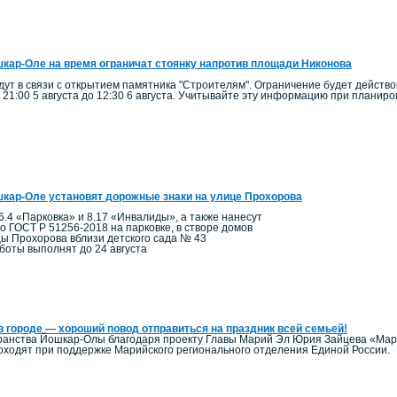
кар-Оле на время ограничат стоянку напротив площади Никонова
ут в связи с открытием памятника "Строителям". Ограничение будет действо
 21:00 5 августа до 12:30 6 августа. Учитывайте эту информацию при планир
кар-Оле установят дорожные знаки на улице Прохорова
6.4 «Парковка» и 8.17 «Инвалиды», а также нанесут
по ГОСТ Р 51256-2018 на парковке, в створе домов
цы Прохорова вблизи детского сада № 43
боты выполнят до 24 августа
в городе — хороший повод отправиться на праздник всей семьей!
ранства Йошкар-Олы благодаря проекту Главы Марий Эл Юрия Зайцева «Мари
ходят при поддержке Марийского регионального отделения Единой России.