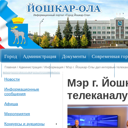
Информационный портал «Город Йошкар-Ола»
Город
Администрация
Документы
Современная гор
Главная
/
Администрация
/
Информация
/ Мэр г. Йошкар-Олы дал интервью телекан
Обращения граждан
Общественные обсуждения
Изби
Мэр г. Йо
Новости
Информационные
телеканалу
сообщения
Афиша
Мероприятия
Конкурсы и аукционы