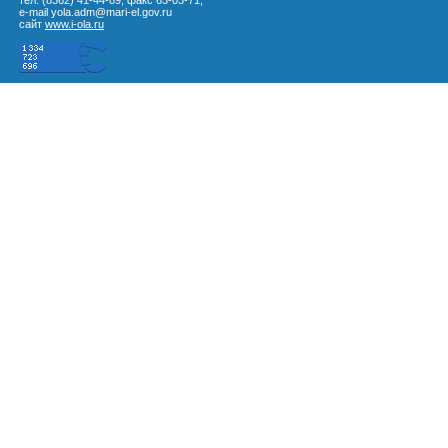
тел. (8362) 41-44-89, факс 63-03-71,
e-mail yola.adm@mari-el.gov.ru
сайт
www.i-ola.ru