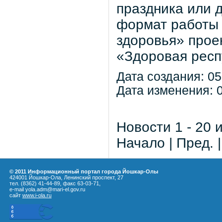
праздника или 
формат работы 
здоровья» прое
«Здоровая респ
Дата создания: 05
Дата изменения: 0
Новости 1 - 20 
Начало | Пред. 
© 2011 Информационный портал города Йошкар-Олы
424001 Йошкар-Ола, Ленинский проспект, 27
тел. (8362) 41-44-89, факс 63-03-71,
e-mail yola.adm@mari-el.gov.ru
сайт
www.i-ola.ru