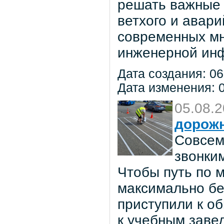
решать важные 
ветхого и авар
современных мн
инженерной инф
Дата создания: 06
Дата изменения: 0
05.08.
дорож
Совсем
звонки
Чтобы путь по 
максимально бе
приступили к о
к учебным заве