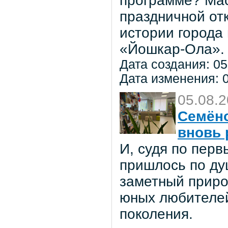
программе? Мас
праздничной от
истории города
«Йошкар-Ола».
Дата создания: 05
Дата изменения: 0
05.08.
Семёно
вновь 
И, судя по пер
пришлось по ду
заметный приро
юных любителей 
поколения.