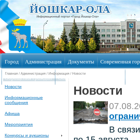
Информационный портал «Город Йошкар-Ола»
Город
Администрация
Документы
Современная гор
Главная
/
Администрация
/
Информация
/ Новости
Обращения граждан
Общественные обсуждения
Изби
Новости
Новости
Информационные
сообщения
07.08.
Афиша
ограни
Мероприятия
В связи
Конкурсы и аукционы
по 15 августа