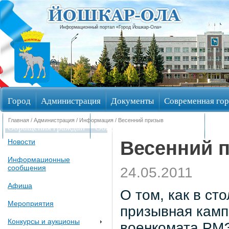
Информационный портал «Город Йошкар-Ола»
Город
Администрация
Документы
Современная гор
Главная
/
Администрация
/
Информация
/ Весенний призыв
Обращения граждан
Общественные обсуждения
Изби
Весенний 
Новости
Информационные
сообщения
24.05.2011
Афиша
О том, как в ст
Мероприятия
призывная камп
Конкурсы и аукционы
военкомата РМЭ