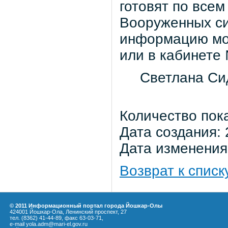
готовят по все
Вооруженных си
информацию мож
или в кабинете 
Светлана Си
Количество пок
Дата создания: 
Дата изменения:
Возврат к списк
© 2011 Информационный портал города Йошкар-Олы
424001 Йошкар-Ола, Ленинский проспект, 27
тел. (8362) 41-44-89, факс 63-03-71,
e-mail yola.adm@mari-el.gov.ru