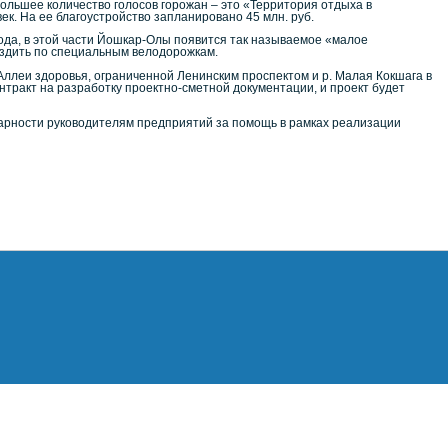
ольшее количество голосов горожан – это «Территория отдыха в
ек. На ее благоустройство запланировано 45 млн. руб.
ода, в этой части Йошкар-Олы появится так называемое «малое
ездить по специальным велодорожкам.
ллеи здоровья, ограниченной Ленинским проспектом и р. Малая Кокшага в
нтракт на разработку проектно-сметной документации, и проект будет
арности руководителям предприятий за помощь в рамках реализации