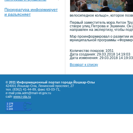
Прокуратура информирует
и разъясняет
велосипедное кольцо», которое поз
Первый заместитель мэра Антон Тру
створе улиц Петрова и Эшкинин. Он 
направлен на экспертизу, чтобы под
Мэр проинформировал о развитии ин
муниципальной программы «Формиро
Количество показов: 1051
Дата создания: 29.03.2018 14:19:03
Дата изменения: 29.03.2018 14:19:03
Возврат к списку
© 2011 Информационный портал города Йошкар-Олы
424001 Йошкар-Ола, Ленинский проспект, 27
тел. (8362) 41-44-89, факс 63-03-71,
e-mail yola.adm@mari-el.gov.ru
сайт
www.i-ola.ru