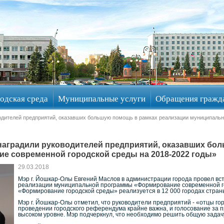
одская среда
Муниципальные услуги
Обращения гражд
водителей предприятий, оказавших большую помощь в рамках реализации муниципал
наградили руководителей предприятий, оказавших бо
 современной городской среды на 2018-2022 годы»
29.03.2018
Мэр г. Йошкар-Олы Евгений Маслов в администрации города провел вс
реализации муниципальной программы «Формирование современной го
«Формирование городской среды» реализуется в 12 000 городах стран
Мэр г. Йошкар-Олы отметил, что руководители предприятий - «отцы го
проведении городского референдума крайне важна, и голосование за 
высоком уровне. Мэр подчеркнул, что необходимо решить общую задач