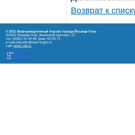
Возврат к списк
© 2011 Информационный портал города Йошкар-Олы
424001 Йошкар-Ола, Ленинский проспект, 27
тел. (8362) 41-44-89, факс 63-03-71,
e-mail yola.adm@mari-el.gov.ru
сайт
www.i-ola.ru