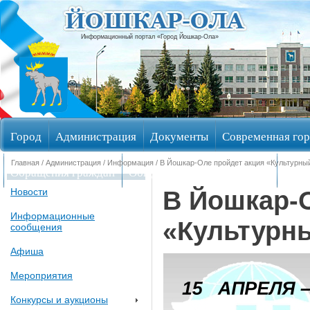
Информационный портал «Город Йошкар-Ола»
Город
Администрация
Документы
Современная гор
Главная
/
Администрация
/
Информация
/ В Йошкар-Оле пройдет акция «Культурн
Обращения граждан
Общественные обсуждения
Изби
В Йошкар-
Новости
Информационные
«Культурн
сообщения
Афиша
Мероприятия
Конкурсы и аукционы