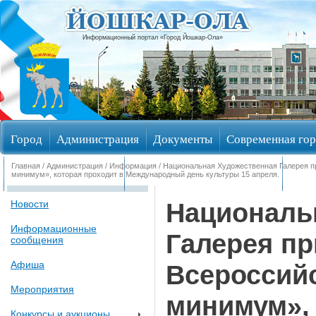
Информационный портал «Город Йошкар-Ола»
Город
Администрация
Документы
Современная гор
Главная
/
Администрация
/
Информация
/ Национальная Художественная Галерея п
Обращения граждан
Общественные обсуждения
Изби
минимум», которая проходит в Международный день культуры 15 апреля.
Националь
Новости
Информационные
Галерея пр
сообщения
Афиша
Всероссий
Мероприятия
минимум», 
Конкурсы и аукционы