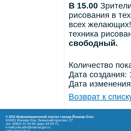
В 15.00
Зрители
рисования в те
всех желающих! 
техника рисова
свободный.
Количество пок
Дата создания: 
Дата изменения:
Возврат к списк
© 2011 Информационный портал города Йошкар-Олы
424001 Йошкар-Ола, Ленинский проспект, 27
тел. (8362) 41-44-89, факс 63-03-71,
e-mail yola.adm@mari-el.gov.ru
сайт
www.i-ola.ru