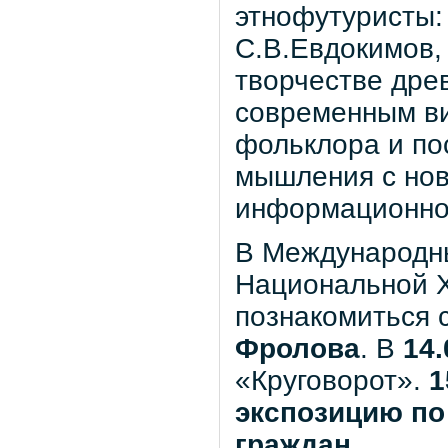
этнофутуристы:
С.В.Евдокимов,
творчестве дре
современным ви
фольклора и по
мышления с но
информационно
В Международны
Национальной Х
познакомиться 
Фролова
. В
14.
«Круговорот».
1
экспозицию по
граждан.