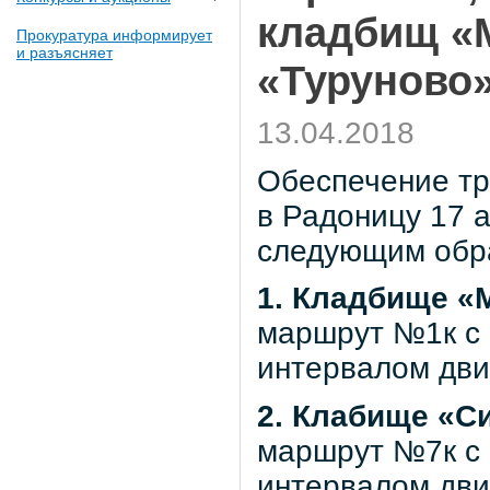
кладбищ «
Прокуратура информирует
и разъясняет
«Туруново»
13.04.2018
Обеспечение тр
в Радоницу 17 
следующим обр
1. Кладбище «
маршрут №1к с 
интервалом дви
2. Клабище «С
маршрут №7к с 
интервалом дви