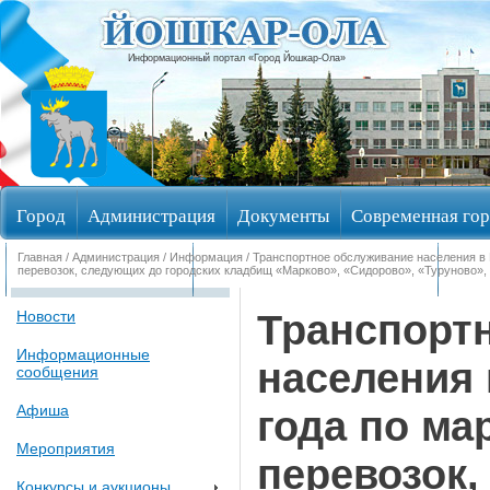
Информационный портал «Город Йошкар-Ола»
Город
Администрация
Документы
Современная гор
Главная
/
Администрация
/
Информация
/ Транспортное обслуживание населения в
Обращения граждан
Общественные обсуждения
Изби
перевозок, следующих до городских кладбищ «Марково», «Сидорово», «Туруново»,
Транспорт
Новости
Информационные
населения 
сообщения
Афиша
года по м
Мероприятия
перевозок,
Конкурсы и аукционы