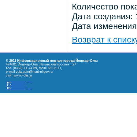
Количество пок
Дата создания: 
Дата изменения:
Возврат к списк
© 2011 Информационный портал города Йошкар-Олы
424001 Йошкар-Ола, Ленинский проспект, 27
тел. (8362) 41-44-89, факс 63-03-71,
e-mail yola.adm@mari-el.gov.ru
сайт
www.i-ola.ru