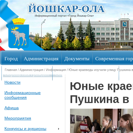
Информационный портал «Город Йошкар-Ола»
Город
Администрация
Документы
Современная гор
Главная
/
Администрация
/
Информация
/ Юные краеведы изучили улицу Пушкина 
Обращения граждан
Общественные обсуждения
Изби
Юные крае
Новости
Информационные
Пушкина в
сообщения
Афиша
Мероприятия
Конкурсы и аукционы