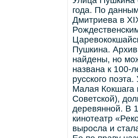
Улица Пушкина 
года. По данны
Дмитриева в XI
Рождественским 
Царевококшайска
Пушкина. Архив
найдены, но мо
названа к 100-л
русского поэта.
Малая Кокшага 
Советской), до
деревянной. В 
кинотеатр «Рек
выросла и стал