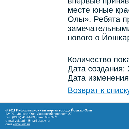
впервые приняв
месте юные кр
Олы». Ребята п
замечательными
нового о Йошка
Количество пок
Дата создания: 
Дата изменения:
Возврат к списк
© 2011 Информационный портал города Йошкар-Олы
424001 Йошкар-Ола, Ленинский проспект, 27
тел. (8362) 41-44-89, факс 63-03-71,
e-mail yola.adm@mari-el.gov.ru
сайт
www.i-ola.ru