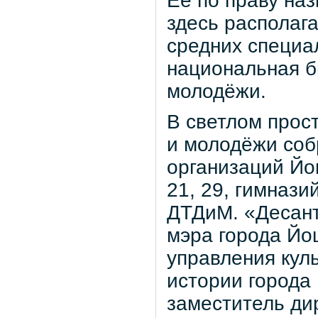
Ее по праву наз
здесь располаг
средних специа
национальная б
молодёжи.
В светлом прос
и молодёжи соб
организаций Йош
21, 29, гимнази
ДТДиМ. «Десант
мэра города Йо
управления кул
истории города
заместитель ди