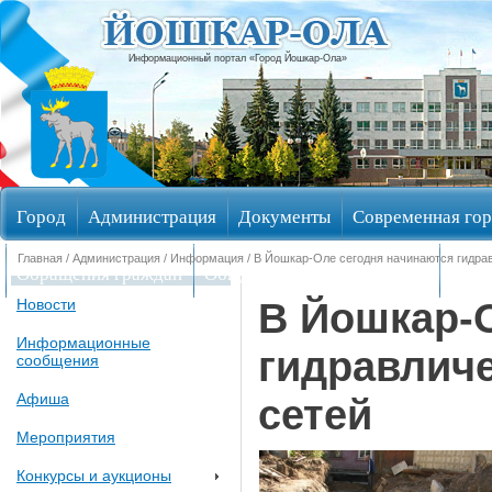
Информационный портал «Город Йошкар-Ола»
Город
Администрация
Документы
Современная гор
Главная
/
Администрация
/
Информация
/ В Йошкар-Оле сегодня начинаются гидра
Обращения граждан
Общественные обсуждения
Изби
В Йошкар-
Новости
Информационные
гидравлич
сообщения
Афиша
сетей
Мероприятия
Конкурсы и аукционы