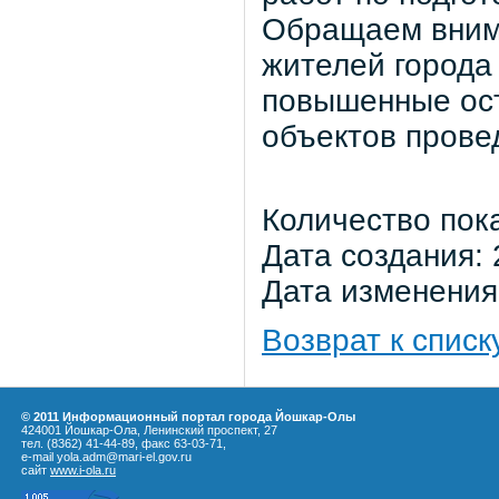
Обращаем внима
жителей города
повышенные ост
объектов прове
Количество пок
Дата создания: 
Дата изменения:
Возврат к списк
© 2011 Информационный портал города Йошкар-Олы
424001 Йошкар-Ола, Ленинский проспект, 27
тел. (8362) 41-44-89, факс 63-03-71,
e-mail yola.adm@mari-el.gov.ru
сайт
www.i-ola.ru