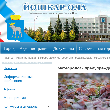
Информационный портал «Город Йошкар-Ола»
Город
Администрация
Документы
Современная гор
Главная
/
Администрация
/
Информация
/ Метеорологи предупреждают о возможны
Избирательные округа
Метеорологи предупрежд
Новости
Информационные
сообщения
Афиша
Мероприятия
Конкурсы и аукционы