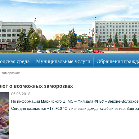
одская среда
Муниципальные услуги
Обращения гражд
х заморозках
ают о возможных заморозках
06.06.2018
По информации Марийского ЦГМС – Филиала ФГБУ «Верхне-Волжское У
Сегодня ожидается +13..+10 °C, ливневый дождь, слабый ветер. Завтра: