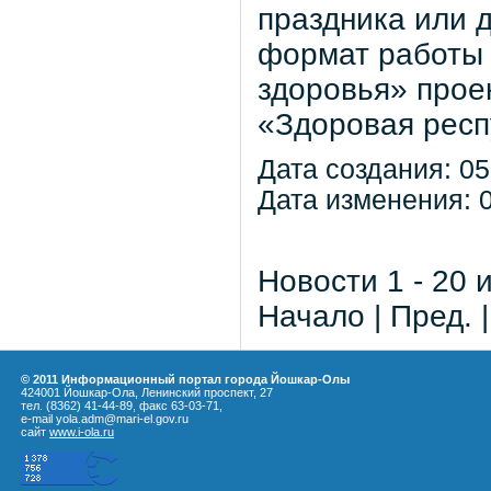
праздника или 
формат работы 
здоровья» прое
«Здоровая респ
Дата создания: 05
Дата изменения: 0
Новости 1 - 20 
Начало | Пред. 
© 2011 Информационный портал города Йошкар-Олы
424001 Йошкар-Ола, Ленинский проспект, 27
тел. (8362) 41-44-89, факс 63-03-71,
e-mail yola.adm@mari-el.gov.ru
сайт
www.i-ola.ru