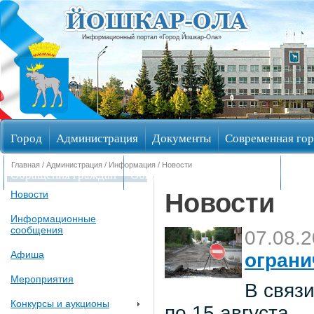
Информационный портал «Город Йошкар-Ола»
Город
Администрация
Документы
Современная гор
Главная
/
Администрация
/
Информация
/ Новости
Обращения граждан
Общественные обсуждения
Изби
Новости
Новости
Информационные
сообщения
07.08.
Афиша
ограни
Мероприятия
В связи
Конкурсы и аукционы
по 15 августа