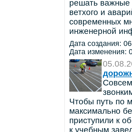
решать важные 
ветхого и авар
современных мн
инженерной инф
Дата создания: 06
Дата изменения: 0
05.08.
дорож
Совсем
звонки
Чтобы путь по 
максимально бе
приступили к о
к учебным заве