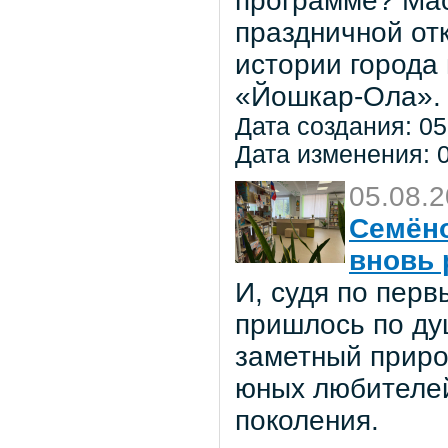
программе? Мас
праздничной от
истории города
«Йошкар-Ола».
Дата создания: 05
Дата изменения: 0
05.08.
Семёно
вновь 
И, судя по пер
пришлось по ду
заметный приро
юных любителей 
поколения.