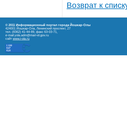
Возврат к списк
© 2011 Информационный портал города Йошкар-Олы
424001 Йошкар-Ола, Ленинский проспект, 27
тел. (8362) 41-44-89, факс 63-03-71,
e-mail yola.adm@mari-el.gov.ru
сайт
www.i-ola.ru