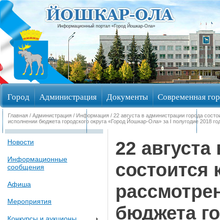
Информационный портал «Город Йошкар-Ола»
Город
Администрация
Документы
Современная гор
Главная
/
Администрация
/
Информация
/ 22 августа в администрации города состо
Обращения граждан
Общественные обсуждения
Изби
исполнении бюджета городского округа «Город Йошкар-Ола» за I полугодие 2018 го
22 августа
Новости
Информационные
состоится 
сообщения
Афиша
рассмотрен
Мероприятия
бюджета го
Конкурсы и аукционы