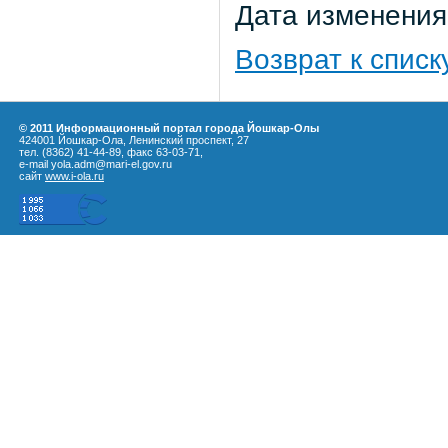
Дата изменения:
Возврат к списк
© 2011 Информационный портал города Йошкар-Олы
424001 Йошкар-Ола, Ленинский проспект, 27
тел. (8362) 41-44-89, факс 63-03-71,
e-mail yola.adm@mari-el.gov.ru
сайт
www.i-ola.ru