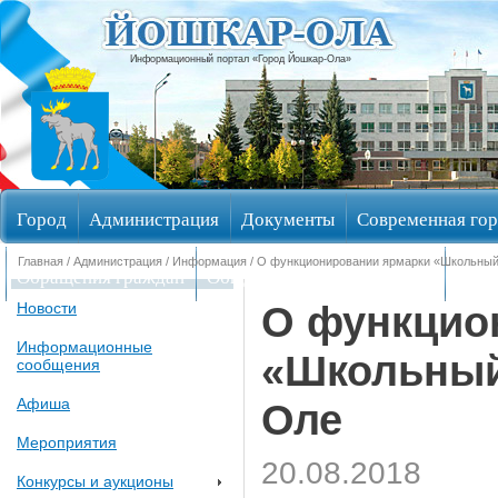
Информационный портал «Город Йошкар-Ола»
Город
Администрация
Документы
Современная гор
Главная
/
Администрация
/
Информация
/ О функционировании ярмарки «Школьный
Обращения граждан
Общественные обсуждения
Изби
О функцио
Новости
Информационные
«Школьный
сообщения
Афиша
Оле
Мероприятия
20.08.2018
Конкурсы и аукционы