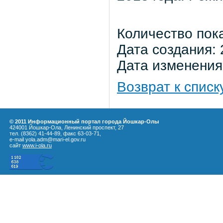
Количество пок
Дата создания: 
Дата изменения:
Возврат к списк
© 2011 Информационный портал города Йошкар-Олы
424001 Йошкар-Ола, Ленинский проспект, 27
тел. (8362) 41-44-89, факс 63-03-71,
e-mail yola.adm@mari-el.gov.ru
сайт
www.i-ola.ru