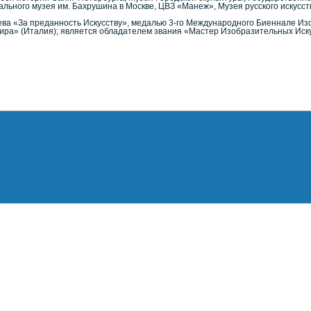
ального музея им. Бахрушина в Москве, ЦВЗ «Манеж», Музея русского искусств
ва «За преданность Искусству», медалью 3-го Международного Биеннале Из
ира» (Италия); является обладателем звания «Мастер Изобразительных Искус