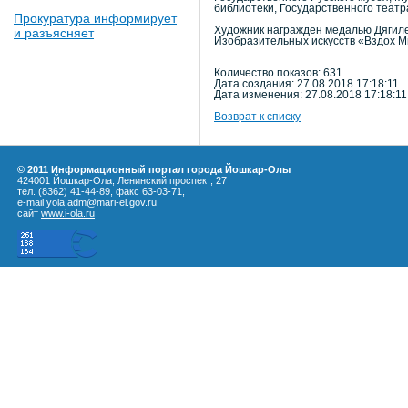
библиотеки, Государственного театр
Прокуратура информирует
Художник награжден медалью Дягиле
и разъясняет
Изобразительных искусств «Вздох М
Количество показов: 631
Дата создания: 27.08.2018 17:18:11
Дата изменения: 27.08.2018 17:18:11
Возврат к списку
© 2011 Информационный портал города Йошкар-Олы
424001 Йошкар-Ола, Ленинский проспект, 27
тел. (8362) 41-44-89, факс 63-03-71,
e-mail yola.adm@mari-el.gov.ru
сайт
www.i-ola.ru