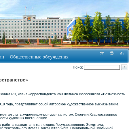
ан
Общественные обсуждения
Поиск
остранстве»
дожника РФ, члена-корреспондента РАХ Феликса Волосенкова «Возможность
2018 года, представляет собой авторское художественное высказывание,
он мечтал стать художником-монументалистом. Окончил Художественное
ности художник-постановщик.
го работы находятся в коллекциях Государственного Эрмитажа,
ного театрального музея Санкт-Петербурга, Национальной Публичной