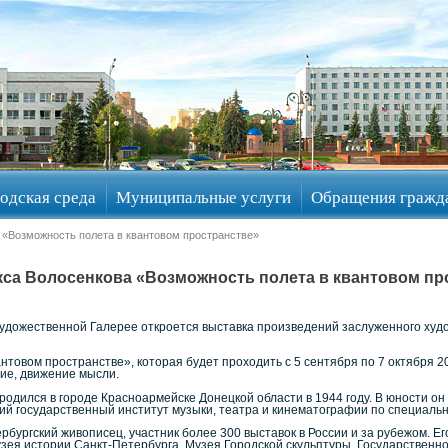
одская среда
Муниципальные услуги
Обращения гражд
 «Возможность полета в квантовом пространстве»
са Волосенкова «Возможность полета в квантовом пр
 Художественной Галерее откроется выставка произведений заслуженного ху
нтовом пространстве», которая будет проходить с 5 сентября по 7 октября 
ие, движение мысли.
 родился в городе Красноармейске Донецкой области в 1944 году. В юности 
кий государственный институт музыки, театра и кинематографии по специаль
рбургский живописец, участник более 300 выставок в России и за рубежом. Е
узея истории Санкт-Петербурга, Музея Городской скульптуры, Государствен