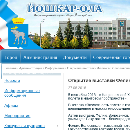
Информационный портал «Город Йошкар-Ола»
Город
Администрация
Документы
Современная гор
Главная
/
Администрация
/
Информация
/ Открытие выставки Феликса Волосенкова
Избирательные округа
Открытие выставки Фелик
Новости
27.08.2018
Информационные
сообщения
5 сентября 2018 г. в Национальной
полета в квантовом пространстве».
Афиша
Выставка «Возможность полета в ква
воплощенное в красках мироощущен
Мероприятия
Автор выставки, Феликс Волосенков,
училище в Баку, затем – Ленинградс
Конкурсы и аукционы
Феликс Волосенков – известный пете
Государственного Русского музея, М