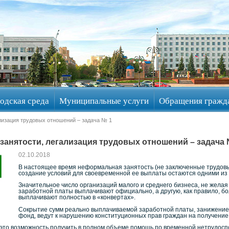
одская среда
Муниципальные услуги
Обращения гражд
лизация трудовых отношений – задача № 1
анятости, легализация трудовых отношений – задача 
02.10.2018
В настоящее время неформальная занятость (не заключенные трудовы
создание условий для своевременной ее выплаты остаются одними из
Значительное число организаций малого и среднего бизнеса, не желая
заработной платы выплачивают официально, а другую, как правило, бо
выплачивают полностью в «конвертах».
Сокрытие сумм реально выплачиваемой заработной платы, занижение
фонд, ведут к нарушению конституционных прав граждан на получение
это возможность получить в полном объеме помощь по временной нетрудоспо