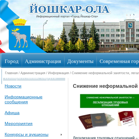
Информационный портал «Город Йошкар-Ола»
Город
Администрация
Документы
Современная гор
Главная
/
Администрация
/
Информация
/ Снижение неформальной занятости, лега
Избирательные округа
Снижение неформальной з
Новости
Информационные
сообщения
Афиша
Мероприятия
Конкурсы и аукционы
Легализация трудовых отношений – 