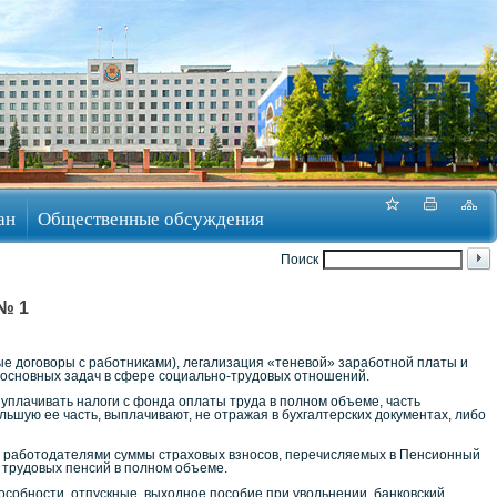
ан
Общественные обсуждения
Поиск
№ 1
е договоры с работниками), легализация «теневой» заработной платы и
 основных задач в сфере социально-трудовых отношений.
 уплачивать налоги с фонда оплаты труда в полном объеме, часть
льшую ее часть, выплачивают, не отражая в бухгалтерских документах, либо
 работодателями суммы страховых взносов, перечисляемых в Пенсионный
 трудовых пенсий в полном объеме.
собности, отпускные, выходное пособие при увольнении, банковский