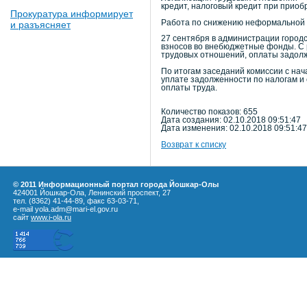
кредит, налоговый кредит при приоб
Прокуратура информирует
Работа по снижению неформальной за
и разъясняет
27 сентября в администрации город
взносов во внебюджетные фонды. С 
трудовых отношений, оплаты задол
По итогам заседаний комиссии с на
уплате задолженности по налогам и
оплаты труда.
Количество показов: 655
Дата создания: 02.10.2018 09:51:47
Дата изменения: 02.10.2018 09:51:47
Возврат к списку
© 2011 Информационный портал города Йошкар-Олы
424001 Йошкар-Ола, Ленинский проспект, 27
тел. (8362) 41-44-89, факс 63-03-71,
e-mail yola.adm@mari-el.gov.ru
сайт
www.i-ola.ru