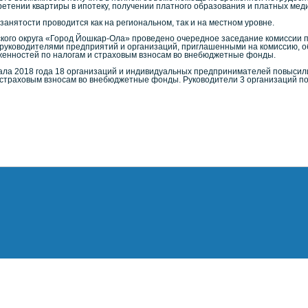
ретении квартиры в ипотеку, получении платного образования и платных меди
нятости проводится как на региональном, так и на местном уровне.
ского округа «Город Йошкар-Ола» проведено очередное заседание комиссии 
руководителями предприятий и организаций, приглашенными на комиссию, о
женностей по налогам и страховым взносам во внебюджетные фонды.
чала 2018 года 18 организаций и индивидуальных предпринимателей повысил
 страховым взносам во внебюджетные фонды. Руководители 3 организаций п