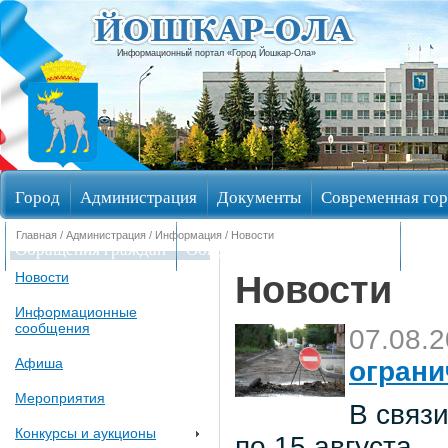
Информационный портал «Город Йошкар-Ола»
Город
Администрация
Документы
Современная гор
Главная
/
Администрация
/
Информация
/ Новости
Обращения граждан
Общественные обсуждения
Изби
Новости
Новости
Информационные
сообщения
07.08.
Афиша
ограни
Мероприятия
В связи
Конкурсы и аукционы
по 15 августа