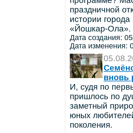
программе? Мас
праздничной от
истории города
«Йошкар-Ола».
Дата создания: 05
Дата изменения: 0
05.08.
Семёно
вновь 
И, судя по пер
пришлось по ду
заметный приро
юных любителей 
поколения.