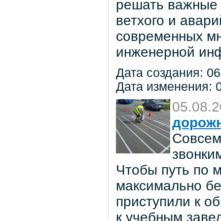
решать важные 
ветхого и авар
современных мн
инженерной инф
Дата создания: 06
Дата изменения: 0
05.08.
дорож
Совсем
звонки
Чтобы путь по 
максимально бе
приступили к о
к учебным заве