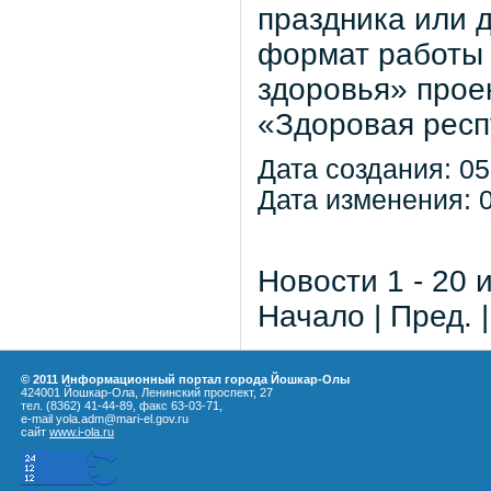
праздника или 
формат работы 
здоровья» прое
«Здоровая респ
Дата создания: 05
Дата изменения: 0
Новости 1 - 20 
Начало | Пред. 
© 2011 Информационный портал города Йошкар-Олы
424001 Йошкар-Ола, Ленинский проспект, 27
тел. (8362) 41-44-89, факс 63-03-71,
e-mail yola.adm@mari-el.gov.ru
сайт
www.i-ola.ru