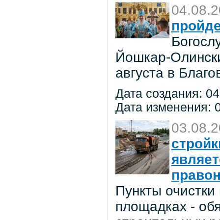
04.08.
пройде
Богосл
Йошкар-Олински
августа в Благ
Дата создания: 04
Дата изменения: 0
03.08.
стройк
являе
право
Пункты очистки
площадках - об