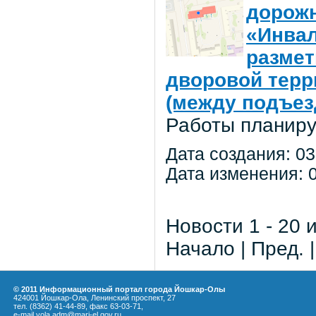
дорожн
«Инвал
размет
дворовой терр
(между подъез
Работы планиру
Дата создания: 03
Дата изменения: 0
Новости 1 - 20 
Начало | Пред. 
© 2011 Информационный портал города Йошкар-Олы
424001 Йошкар-Ола, Ленинский проспект, 27
тел. (8362) 41-44-89, факс 63-03-71,
e-mail yola.adm@mari-el.gov.ru