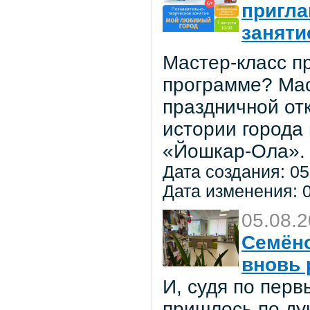
пригла
заняти
Мастер-класс пр
программе? Мас
праздничной от
истории города
«Йошкар-Ола».
Дата создания: 05
Дата изменения: 0
05.08.
Семёно
вновь 
И, судя по пер
пришлось по ду