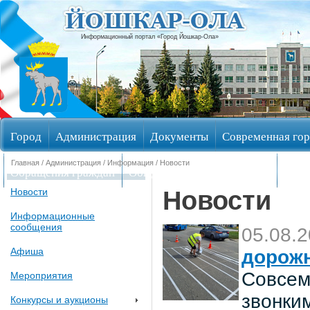
Информационный портал «Город Йошкар-Ола»
Город
Администрация
Документы
Современная гор
Главная
/
Администрация
/
Информация
/ Новости
Обращения граждан
Общественные обсуждения
Изби
Новости
Новости
Информационные
сообщения
05.08.
Афиша
дорож
Совсем
Мероприятия
звонки
Конкурсы и аукционы