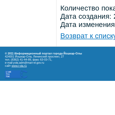
Количество пок
Дата создания: 
Дата изменения:
Возврат к списк
© 2011 Информационный портал города Йошкар-Олы
424001 Йошкар-Ола, Ленинский проспект, 27
тел. (8362) 41-44-89, факс 63-03-71,
e-mail yola.adm@mari-el.gov.ru
сайт
www.i-ola.ru