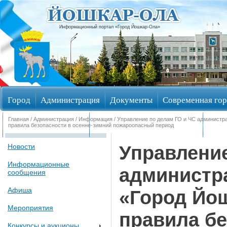
Информационный портал «Город Йошкар-Ола»
Город
Администрация
Документы
Современная гор
Главная
/
Администрация
/
Информация
/ Управление по делам ГО и ЧС администр
Обращения граждан
Общественные обсуждения
Изби
правила безопасности в осенне-зимний пожароопасный период
Управление
Новости
Информационные
администра
сообщения
Афиша
«Город Йо
Мероприятия
правила бе
Конкурсы и аукционы