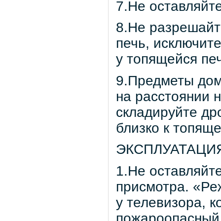
7.Не оставляйт
8.Не разрешайт
печь, исключит
у топящейся пе
9.Предметы дом
на расстоянии н
складируйте дро
близко к топяще
ЭКСПЛУАТАЦИ
1.Не оставляйт
присмотра. «Ре
у телевизора, к
пожароопасный