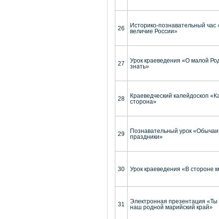
Историко-познавательный час 
26
величие России»
Урок краеведения «О малой Ро
27
знать»
Краеведческий калейдоскоп «К
28
сторона»
Познавательный урок «Обычаи,
29
праздники»
30
Урок краеведения «В стороне 
Электронная презентация «Ты 
31
наш родной марийский край»