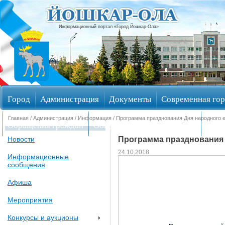
Информационный портал «Город Йошкар-Ола»
Город
Администрация
Документы
Современная гор
Главная
/
Администрация
/
Информация
/ Программа празднования Дня народного 
Обращения граждан
Общественные обсуждения
Изби
Программа празднования 
Новости
24.10.2018
Информационные
сообщения
Афиша
Мероприятия
Конкурсы и аукционы