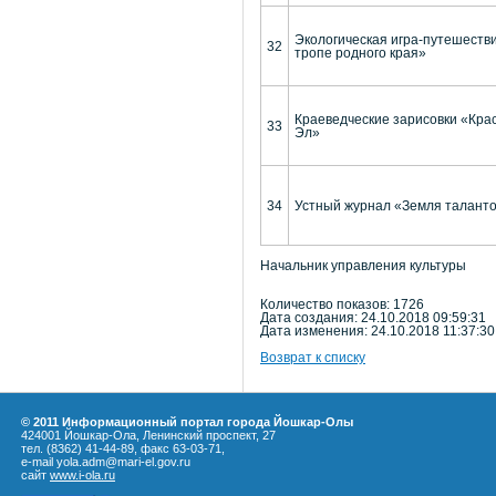
Экологическая игра-путешеств
32
тропе родного края»
Краеведческие зарисовки «Кра
33
Эл»
34
Устный журнал «Земля талант
Начальник управления ку
Количество показов: 1726
Дата создания: 24.10.2018 09:59:31
Дата изменения: 24.10.2018 11:37:30
Возврат к списку
© 2011 Информационный портал города Йошкар-Олы
424001 Йошкар-Ола, Ленинский проспект, 27
тел. (8362) 41-44-89, факс 63-03-71,
e-mail yola.adm@mari-el.gov.ru
сайт
www.i-ola.ru