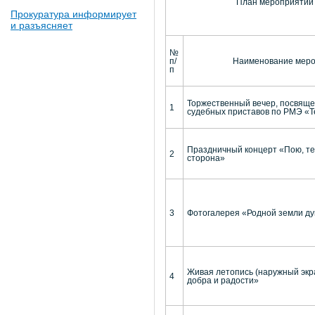
План мероприятий 
Прокуратура информирует
и разъясняет
№
п/
Наименование мер
п
Торжественный вечер, посвящ
1
судебных приставов по РМЭ «Т
Праздничный концерт «Пою, т
2
сторона»
3
Фотогалерея «Родной земли ду
Живая летопись (наружный эк
4
добра и радости»