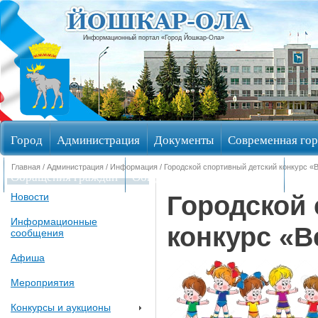
Информационный портал «Город Йошкар-Ола»
Город
Администрация
Документы
Современная гор
Главная
/
Администрация
/
Информация
/ Городской спортивный детский конкурс «
Обращения граждан
Общественные обсуждения
Изби
Городской
Новости
Информационные
конкурс «В
сообщения
Афиша
Мероприятия
Конкурсы и аукционы