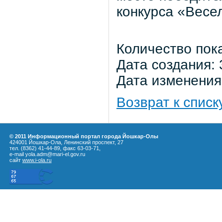
конкурса «Весе
Количество пок
Дата создания: 
Дата изменения:
Возврат к списк
© 2011 Информационный портал города Йошкар-Олы
424001 Йошкар-Ола, Ленинский проспект, 27
тел. (8362) 41-44-89, факс 63-03-71,
e-mail yola.adm@mari-el.gov.ru
сайт
www.i-ola.ru