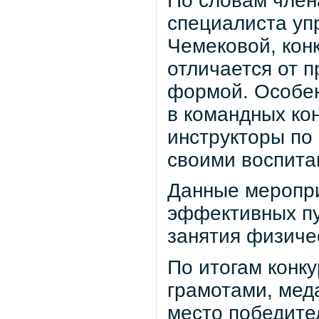
По словам член
специалиста уп
Чемековой, кон
отличается от 
формой
. Особе
в командных ко
инструкторы по
своими воспита
Данные меропри
эффективных пу
занятия физичес
По итогам конк
грамотами, мед
место победите