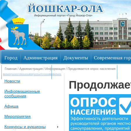
Информационный портал «Город Йошкар-Ола»
Город
Администрация
Документы
Современная гор
Главная
/
Администрация
/
Информация
/ Продолжается опрос населения
Обращения граждан
Общественные обсуждения
Изби
Продолжае
Новости
Информационные
сообщения
Афиша
Мероприятия
Конкурсы и аукционы