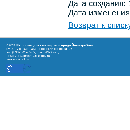
Дата создания: 
Дата изменения:
Возврат к списк
© 2011 Информационный портал города Йошкар-Олы
424001 Йошкар-Ола, Ленинский проспект, 27
тел. (8362) 41-44-89, факс 63-03-71,
e-mail yola.adm@mari-el.gov.ru
сайт
www.i-ola.ru