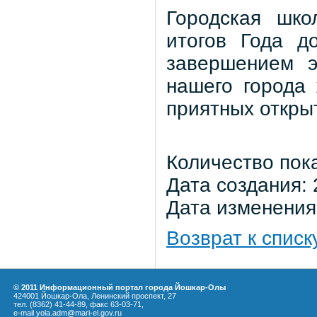
Городская шко
итогов Года д
завершением э
нашего города
приятных откры
Количество пок
Дата создания: 
Дата изменения:
Возврат к списк
© 2011 Информационный портал города Йошкар-Олы
424001 Йошкар-Ола, Ленинский проспект, 27
тел. (8362) 41-44-89, факс 63-03-71,
e-mail yola.adm@mari-el.gov.ru