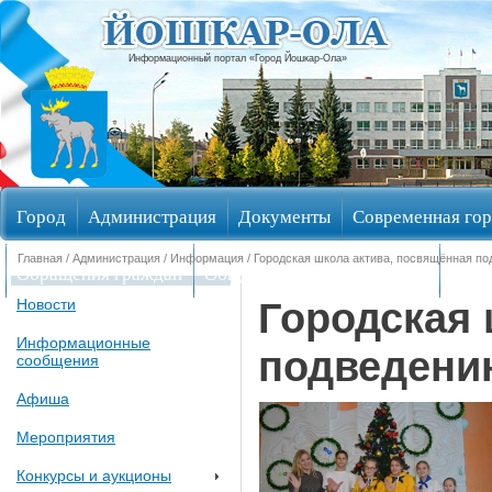
Информационный портал «Город Йошкар-Ола»
Город
Администрация
Документы
Современная гор
Главная
/
Администрация
/
Информация
/ Городская школа актива, посвящённая по
Обращения граждан
Общественные обсуждения
Изби
Городская 
Новости
Информационные
подведени
сообщения
Афиша
Мероприятия
Конкурсы и аукционы