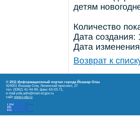
детям новогодн
Количество пок
Дата создания: 
Дата изменения:
Возврат к списк
© 2011 Информационный портал города Йошкар-Олы
424001 Йошкар-Ола, Ленинский проспект, 27
тел. (8362) 41-44-89, факс 63-03-71,
e-mail yola.adm@mari-el.gov.ru
сайт
www.i-ola.ru