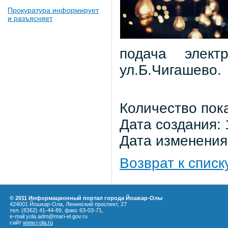
Прокуратура информирует
и разъясняет
подача элек
ул.Б.Чигашево.
Количество пок
Дата создания: 
Дата изменения:
Возврат к списк
© 2011 Информационный портал города Йошкар-Олы
424001 Йошкар-Ола, Ленинский проспект, 27
тел. (8362) 41-44-89, факс 63-03-71,
e-mail yola.adm@mari-el.gov.ru
сайт
www.i-ola.ru