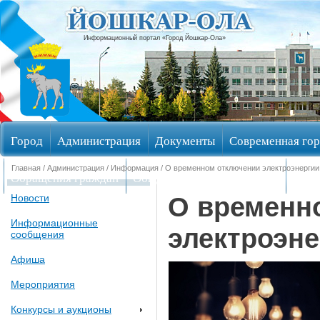
Информационный портал «Город Йошкар-Ола»
Город
Администрация
Документы
Современная гор
Главная
/
Администрация
/
Информация
/ О временном отключении электроэнергии
Обращения граждан
Общественные обсуждения
Изби
О временн
Новости
Информационные
электроэне
сообщения
Афиша
Мероприятия
Конкурсы и аукционы