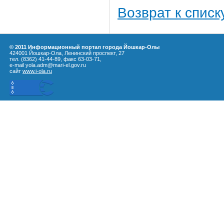
Возврат к списк
© 2011 Информационный портал города Йошкар-Олы
424001 Йошкар-Ола, Ленинский проспект, 27
тел. (8362) 41-44-89, факс 63-03-71,
e-mail yola.adm@mari-el.gov.ru
сайт
www.i-ola.ru