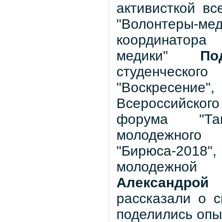
активисткой вс
"Волонтеры-ме
координатора 
медики"
По
студенческ
"Воскресение"
Всероссийско
форума "Тав
молодежног
"Бирюса-201
молодежной
Александрой
рассказали о с
поделились опы