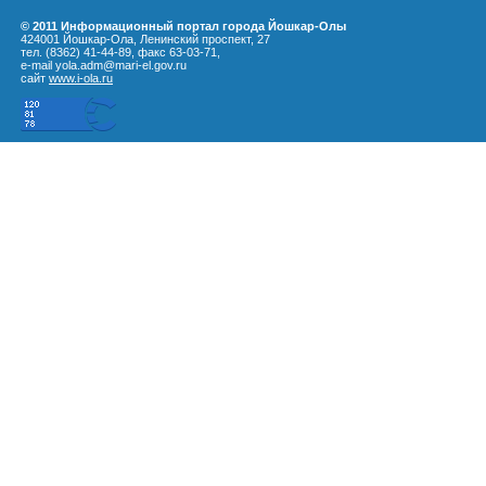
© 2011 Информационный портал города Йошкар-Олы
424001 Йошкар-Ола, Ленинский проспект, 27
тел. (8362) 41-44-89, факс 63-03-71,
e-mail yola.adm@mari-el.gov.ru
сайт
www.i-ola.ru