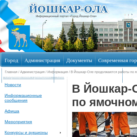
Информационный портал «Город Йошкар-Ола»
Город
Администрация
Документы
Современная гор
Главная
/
Администрация
/
Информация
/ В Йошкар-Оле продолжаются работы по 
Обращения граждан
Общественные обсуждения
Изби
В Йошкар-
Новости
Информационные
по ямочном
сообщения
Афиша
Мероприятия
Конкурсы и аукционы