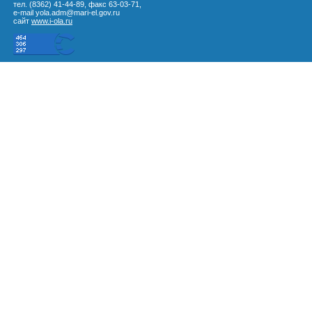
тел. (8362) 41-44-89, факс 63-03-71,
e-mail yola.adm@mari-el.gov.ru
сайт
www.i-ola.ru