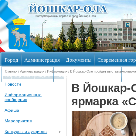
Информационный портал «Город Йошкар-Ола»
Город
Администрация
Документы
Современная гор
Главная
/
Администрация
/
Информация
/ В Йошкар-Оле пройдет выставка-ярмарка
Обращения граждан
Общественные обсуждения
Изби
В Йошкар-О
Новости
Информационные
ярмарка «
сообщения
Афиша
Мероприятия
Конкурсы и аукционы