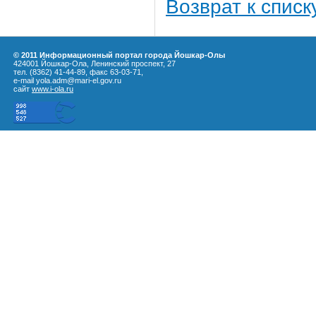
Возврат к списк
© 2011 Информационный портал города Йошкар-Олы
424001 Йошкар-Ола, Ленинский проспект, 27
тел. (8362) 41-44-89, факс 63-03-71,
e-mail yola.adm@mari-el.gov.ru
сайт
www.i-ola.ru