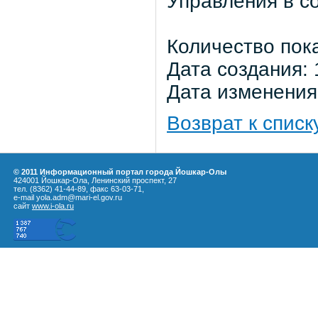
Управления в с
Количество пок
Дата создания: 
Дата изменения:
Возврат к списк
© 2011 Информационный портал города Йошкар-Олы
424001 Йошкар-Ола, Ленинский проспект, 27
тел. (8362) 41-44-89, факс 63-03-71,
e-mail yola.adm@mari-el.gov.ru
сайт
www.i-ola.ru