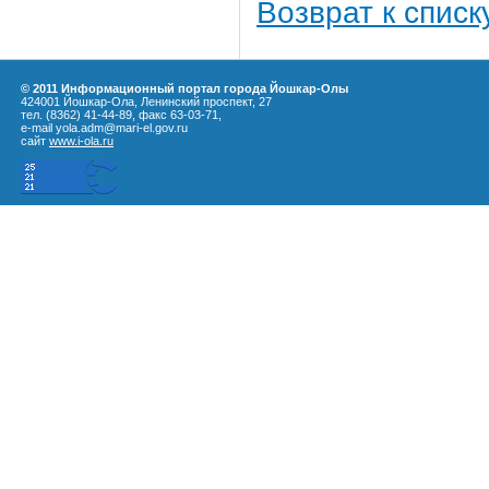
Возврат к списк
© 2011 Информационный портал города Йошкар-Олы
424001 Йошкар-Ола, Ленинский проспект, 27
тел. (8362) 41-44-89, факс 63-03-71,
e-mail yola.adm@mari-el.gov.ru
сайт
www.i-ola.ru