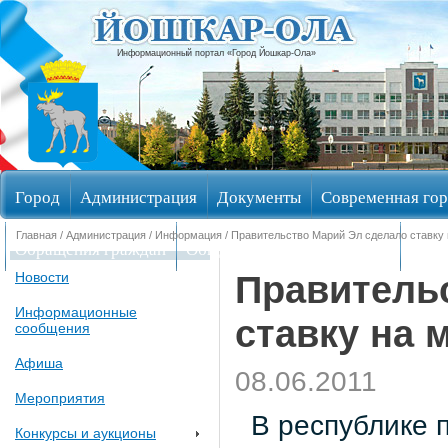
Информационный портал «Город Йошкар-Ола»
Город
Администрация
Документы
Современная гор
Главная
/
Администрация
/
Информация
/ Правительство Марий Эл сделало ставку
Обращения граждан
Общественные обсуждения
Изби
Правитель
Новости
Информационные
ставку на 
сообщения
Афиша
08.06.2011
Мероприятия
В республике п
Конкурсы и аукционы