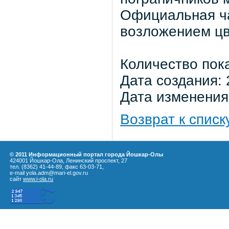
Официальная ча
возложением цв
Количество пок
Дата создания: 
Дата изменения:
Возврат к списк
© 2011 Информационный портал города Йошкар-Олы
424001 Йошкар-Ола, Ленинский проспект, 27
тел. (8362) 41-44-89, факс 63-03-71,
e-mail yola.adm@mari-el.gov.ru
сайт
www.i-ola.ru