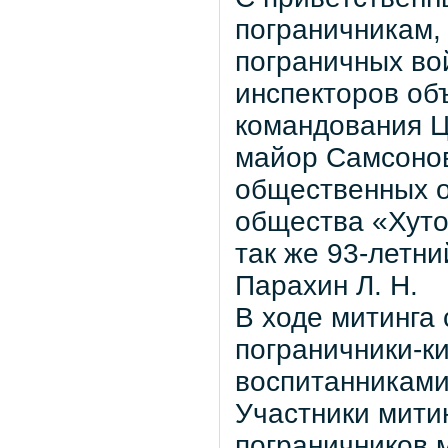
пограничникам,
пограничных во
инспекторов об
командования Ц
майор Самсонов
общественных о
общества «Хуто
так же 93-летн
Парахин Л. Н.
В ходе митинга
пограничники-к
воспитанниками
Участники мити
пограничников 