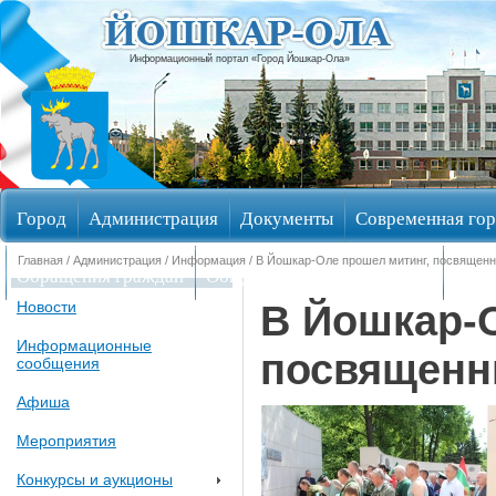
Информационный портал «Город Йошкар-Ола»
Город
Администрация
Документы
Современная гор
Главная
/
Администрация
/
Информация
/ В Йошкар-Оле прошел митинг, посвященн
Обращения граждан
Общественные обсуждения
Изби
В Йошкар-
Новости
Информационные
посвященн
сообщения
Афиша
Мероприятия
Конкурсы и аукционы