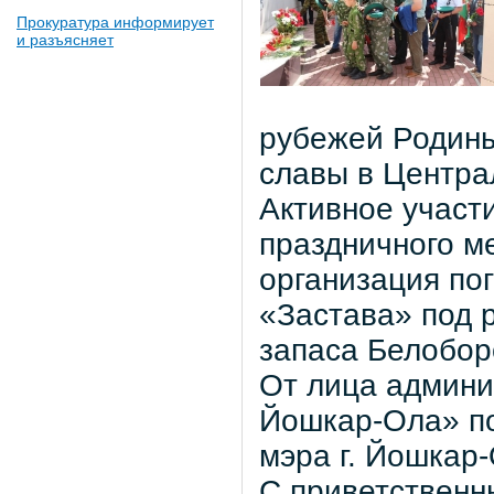
Прокуратура информирует
и разъясняет
рубежей Родины
славы в Центра
Активное участ
праздничного м
организация по
«Застава» под 
запаса Белобор
От лица админи
Йошкар-Ола» по
мэра г. Йошкар
С приветственн