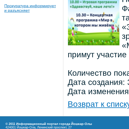
Прокуратура информирует
Ф
и разъясняет
т
«
з
«
примут участие 
Количество пок
Дата создания: 
Дата изменения:
Возврат к списк
© 2011 Информационный портал города Йошкар-Олы
424001 Йошкар-Ола, Ленинский проспект, 27