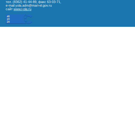
тел. (8362) 41-44-89, факс 63-03-71,
e-mail yola.adm@mari-el.gov.ru
сайт
www.i-ola.ru