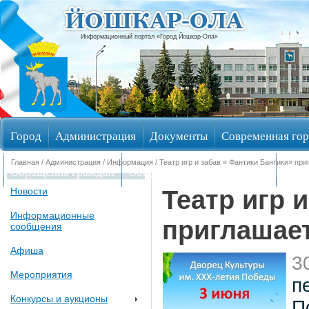
Информационный портал «Город Йошкар-Ола»
Город
Администрация
Документы
Современная гор
Главная
/
Администрация
/
Информация
/ Театр игр и забав « Фантики Бантики» пр
Обращения граждан
Общественные обсуждения
Изби
Театр игр 
Новости
Информационные
приглашае
сообщения
Афиша
3
Мероприятия
п
Конкурсы и аукционы
П