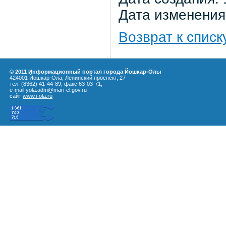
Дата изменения:
Возврат к списк
© 2011 Информационный портал города Йошкар-Олы
424001 Йошкар-Ола, Ленинский проспект, 27
тел. (8362) 41-44-89, факс 63-03-71,
e-mail yola.adm@mari-el.gov.ru
сайт
www.i-ola.ru