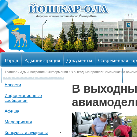
Информационный портал «Город Йошкар-Ола»
Город
Администрация
Документы
Современная гор
Главная
/
Администрация
/
Информация
/ В выходные прошел Чемпионат по авиам
Обращения граждан
Общественные обсуждения
Изби
В выходны
Новости
Информационные
авиамодел
сообщения
Афиша
Мероприятия
Конкурсы и аукционы