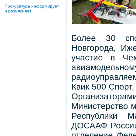
Прокуратура информирует
и разъясняет
Более 30 спо
Новгорода, Иж
участие в Че
авиамодельн
радиоуправляем
Квик 500 Спорт,
Организато
Министерство м
Республики М
ДОСААФ России
отделение Фед