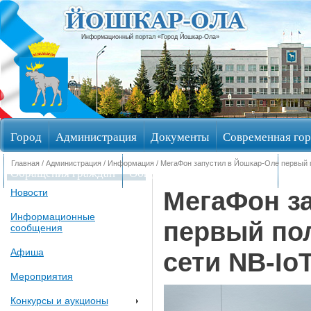
Информационный портал «Город Йошкар-Ола»
Город
Администрация
Документы
Современная гор
Главная
/
Администрация
/
Информация
/ МегаФон запустил в Йошкар-Оле первый 
Обращения граждан
Общественные обсуждения
Изби
МегаФон з
Новости
Информационные
первый по
сообщения
Афиша
сети NB-Io
Мероприятия
Конкурсы и аукционы