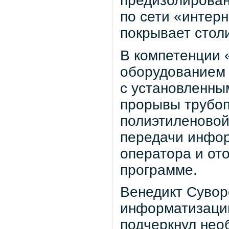
предизолирован
по сети «интер
покрывает стол
В компетенции 
оборудованием 
с установленны
прорывы трубоп
полиэтиленовой
передачи инфор
оператора и от
программе.
Венедикт Сувор
информатизации
подчеркнул нео