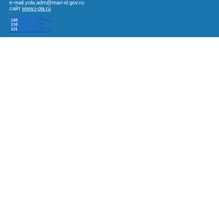
e-mail yola.adm@mari-el.gov.ru
сайт
www.i-ola.ru