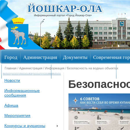
Информационный портал «Город Йошкар-Ола»
Город
Администрация
Документы
Современная гор
Главная
/
Администрация
/
Информация
/ Безопасность на водных объектах
Обращения граждан
Общественные обсуждения
Изби
Безопаснос
Новости
Информационные
сообщения
Афиша
Мероприятия
Конкурсы и аукционы