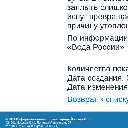
заплыть слишко
испуг превращае
причину утопле
По информации 
«Вода России»
Количество пок
Дата создания: 
Дата изменения:
Возврат к списк
© 2011 Информационный портал города Йошкар-Олы
424001 Йошкар-Ола, Ленинский проспект, 27
тел. (8362) 41-44-89, факс 63-03-71,